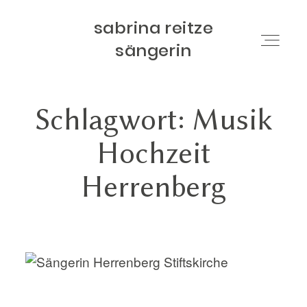
sabrina reitze
sabrina reitze
sängerin
sängerin
Schlagwort: Musik
HOME
Hochzeit
ÜBER MICH
Herrenberg
EINDRÜCKE
PROJEKTE & ANGEBOTE
KONTAKT