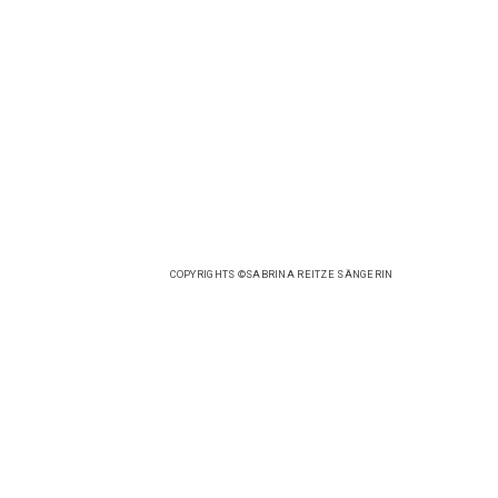
COPYRIGHTS ©SABRINA REITZE SÄNGERIN