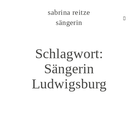
sabrina reitze sängerin
sabrina reitze
sängerin
HOME
Schlagwort:
ÜBER MICH
Sängerin
Ludwigsburg
EINDRÜCKE
PROJEKTE & ANGEBOTE
KONTAKT